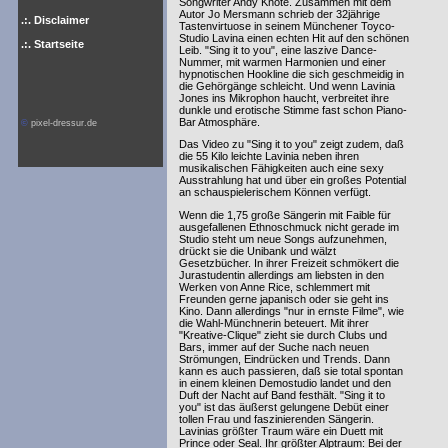
Songwriter Andy Knote. Zusammen mit dem
Autor Jo Mersmann schrieb der 32jährige
.:. Disclaimer
Tastenvirtuose in seinem Münchener Toyco-
Studio Lavina einen echten Hit auf den schönen
.:. Startseite
Leib. "Sing it to you", eine laszive Dance-
Nummer, mit warmen Harmonien und einer
hypnotischen Hookline die sich geschmeidig in
die Gehörgänge schleicht. Und wenn Lavinia
Jones ins Mikrophon haucht, verbreitet ihre
dunkle und erotische Stimme fast schon Piano-
Bar Atmosphäre.
©
pixel-dressur.de
Das Video zu "Sing it to you" zeigt zudem, daß
die 55 Kilo leichte Lavinia neben ihren
musikalischen Fähigkeiten auch eine sexy
Ausstrahlung hat und über ein großes Potential
an schauspielerischem Können verfügt.
Wenn die 1,75 große Sängerin mit Faible für
ausgefallenen Ethnoschmuck nicht gerade im
Studio steht um neue Songs aufzunehmen,
drückt sie die Unibank und wälzt
Gesetzbücher. In ihrer Freizeit schmökert die
Jurastudentin allerdings am liebsten in den
Werken von Anne Rice, schlemmert mit
Freunden gerne japanisch oder sie geht ins
Kino. Dann allerdings "nur in ernste Filme", wie
die Wahl-Münchnerin beteuert. Mit ihrer
"Kreative-Clique" zieht sie durch Clubs und
Bars, immer auf der Suche nach neuen
Strömungen, Eindrücken und Trends. Dann
kann es auch passieren, daß sie total spontan
in einem kleinen Demostudio landet und den
Duft der Nacht auf Band festhält. "Sing it to
you" ist das äußerst gelungene Debüt einer
tollen Frau und faszinierenden Sängerin.
Lavinias größter Traum wäre ein Duett mit
Prince oder Seal. Ihr größter Alptraum: Bei der