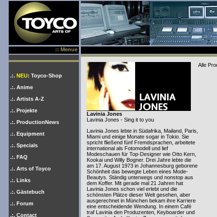
:: Menue
Alle Pro
.:.
NEU
: Toyco-Shop
.:. Anime
.:. Artists A-Z
.:. Projekte
Lavinia Jones
Lavinia Jones - Sing it to you
.:. ProductionNews
Lavinia Jones lebte in Südafrika, Mailand, Paris,
.:. Equipment
Miami und einige Monate sogar in Tokio. Sie
spricht fließend fünf Fremdsprachen, arbeitete
.:. Specials
international als Fotomodell und lief
Modeschauen für Top-Designer wie Otto Kern,
.:. FAQ
Kookai und Willy Bogner. Drei Jahre lebte die
am 17. August 1973 in Johannesburg geborene
.:. Arts of Toyco
Schönheit das bewegte Leben eines Mode-
Beautys. Ständig unterwegs und nonstop aus
.:. Links
dem Koffer. Mit gerade mal 21 Jahren hat
Lavinia Jones schon viel erlebt und die
.:. Gästebuch
schönsten Plätze dieser Welt gesehen, aber
ausgerechnet in München bekam ihre Karriere
.:. Forum
eine entscheidende Wendung. In einem Café
traf Lavinia den Produzenten, Keyboarder und
.:. Contact