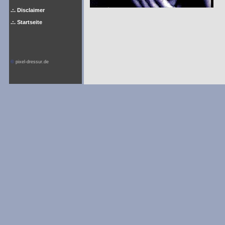
.:. Disclaimer
.:. Startseite
©
pixel-dressur.de