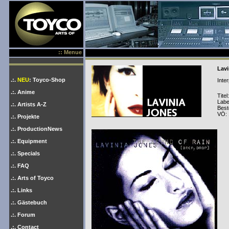
:: Menue
Lavi
.:.
NEU
: Toyco-Shop
Inter
.:. Anime
Titel
Label
.:. Artists A-Z
Best
VÖ: 
.:. Projekte
.:. ProductionNews
.:. Equipment
.:. Specials
.:. FAQ
.:. Arts of Toyco
.:. Links
.:. Gästebuch
.:. Forum
.:. Contact