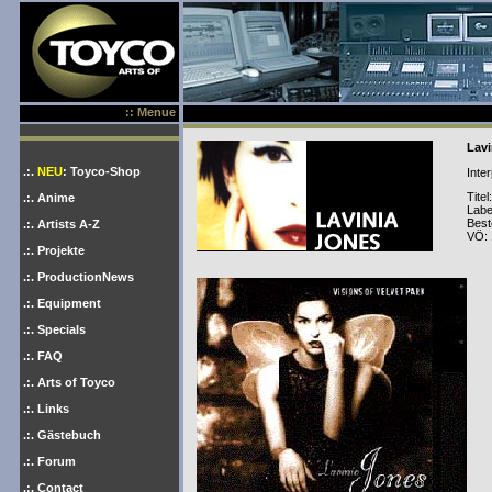
:: Menue
Lavi
.:.
NEU
: Toyco-Shop
Inter
Titel
.:. Anime
Label
Best
.:. Artists A-Z
VÖ: 
.:. Projekte
.:. ProductionNews
.:. Equipment
.:. Specials
.:. FAQ
.:. Arts of Toyco
.:. Links
.:. Gästebuch
.:. Forum
.:. Contact