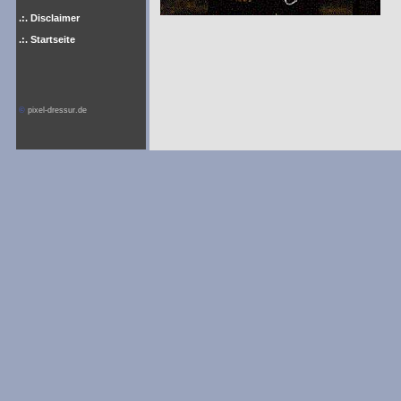
.:. Disclaimer
.:. Startseite
©
pixel-dressur.de