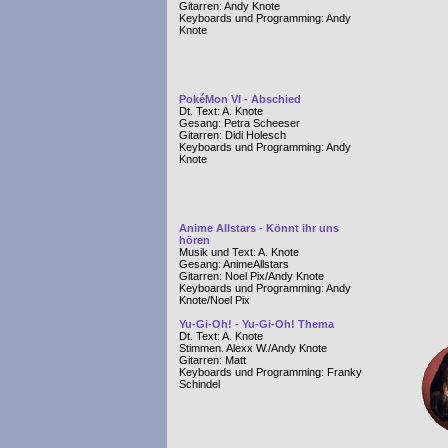
Gitarren: Andy Knote
Keyboards und Programming: Andy
Knote
PokéMon VI - Abschied
Dt. Text: A. Knote
Gesang: Petra Scheeser
Gitarren: Didi Holesch
Keyboards und Programming: Andy
Knote
Anime Allstars - Könnt ihr uns
hören
Musik und Text: A. Knote
Gesang: AnimeAllstars
Gitarren: Noel Pix/Andy Knote
Keyboards und Programming: Andy
Knote/Noel Pix
Yu-Gi-Oh! - Yu-Gi-Oh! Thema
Dt. Text: A. Knote
Stimmen. Alexx W./Andy Knote
Gitarren: Matt
Keyboards und Programming: Franky
Schindel