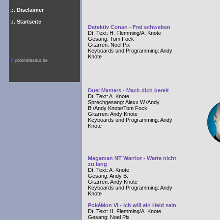
.:. Disclaimer
.:. Startseite
Detektiv Conan - Frei schweben
Dt. Text: H. Flemming/A. Knote
Gesang: Tom Fock
Gitarren: Noel Pix
Keyboards und Programming: Andy
Knote
©
pixel-dressur.de
Duel Masters - Mach dich bereit
Dt. Text: A. Knote
Sprechgesang: Alexx W./Andy
B./Andy Knote/Tom Fock
Gitarren: Andy Knote
Keyboards und Programming: Andy
Knote
Megaman NT Warrior - Warte nicht
zu lang
Dt. Text: A. Knote
Gesang: Andy B.
Gitarren: Andy Knote
Keyboards und Programming: Andy
Knote
PokéMon VI - Ich will ein Held sein
Dt. Text: H. Flemming/A. Knote
Gesang: Noel Pix