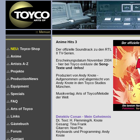
:: Menue
Anime Hits 3
.:.
NEU
: Toyco-Shop
Der offizielle Soundtrack zu den RTL
II TV-Serien.
.:. Anime
Erscheinungsdatum November 2004
.:. Artists A-Z
- hier bei Toyco exklusiv die
Song-
Texte und -Infos!
.:. Projekte
Produziert von Andy Knote -
.:. ProductionNews
Aufgenommen und abgemischt von
Andy Knote in den Toyco Studios
.:. Equipment
München.
Musikverlag: Arts of Toyco/Melodie
.:. Specials
der Welt
.:. FAQ
.:. Arts of Toyco
.:. Links
Detektiv Conan - Mein Geheimnis
Dt. Text: H. Flemming/A. Knote
.:. Gästebuch
Gesang: Tina Frank
Gitarren: Noel Pix
.:. Forum
Keyboards und Programming: Andy
Knote
.:. Contact