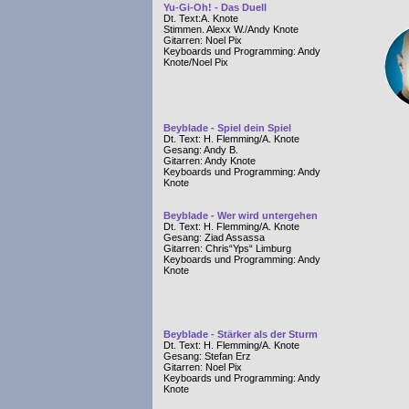
Yu-Gi-Oh! - Das Duell
Dt. Text:A. Knote
Stimmen. Alexx W./Andy Knote
Gitarren: Noel Pix
Keyboards und Programming: Andy
Knote/Noel Pix
Beyblade - Spiel dein Spiel
Dt. Text: H. Flemming/A. Knote
Gesang: Andy B.
Gitarren: Andy Knote
Keyboards und Programming: Andy
Knote
Beyblade - Wer wird untergehen
Dt. Text: H. Flemming/A. Knote
Gesang: Ziad Assassa
Gitarren: Chris“Yps“ Limburg
Keyboards und Programming: Andy
Knote
Beyblade - Stärker als der Sturm
Dt. Text: H. Flemming/A. Knote
Gesang: Stefan Erz
Gitarren: Noel Pix
Keyboards und Programming: Andy
Knote