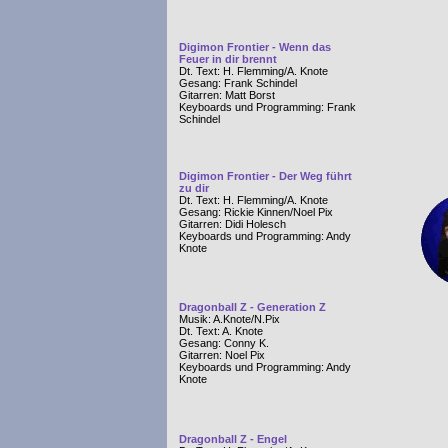
Digimon Frontier - Wenn das
Feuer in dir brennt
Dt. Text: H. Flemming/A. Knote
Gesang: Frank Schindel
Gitarren: Matt Borst
Keyboards und Programming: Frank
Schindel
Digimon Frontier - Der Weg führt
zu dir
Dt. Text: H. Flemming/A. Knote
Gesang: Rickie Kinnen/Noel Pix
Gitarren: Didi Holesch
Keyboards und Programming: Andy
Knote
Dragonball Z - Generation Z
Musik: A.Knote/N.Pix
Dt. Text: A. Knote
Gesang: Conny K.
Gitarren: Noel Pix
Keyboards und Programming: Andy
Knote
Dragonball Z - Engel